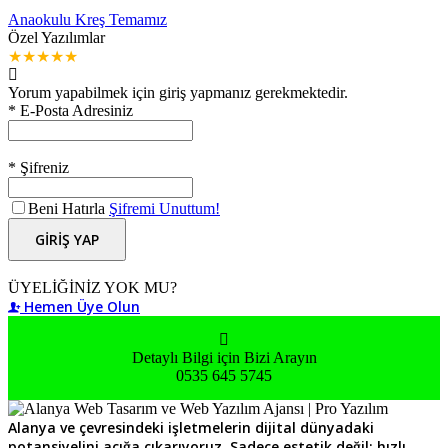
İNCELE
Anaokulu Kreş Temamız
Özel Yazılımlar
★
★
★
★
★
Yorum yapabilmek için giriş yapmanız gerekmektedir.
* E-Posta Adresiniz
* Şifreniz
Beni Hatırla
Şifremi Unuttum!
GİRİŞ YAP
ÜYELİĞİNİZ YOK MU?
Hemen Üye Olun
Detaylı Bilgi için Bizi Arayın
0535 645 5745
Alanya ve çevresindeki işletmelerin dijital dünyadaki
potansiyelini açığa çıkarıyoruz. Sadece estetik değil; hızlı,