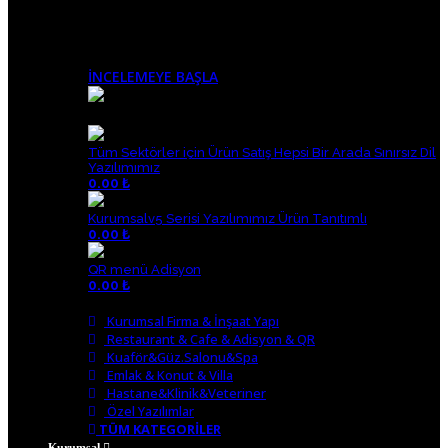
Canlı Demoları Hemen İnceleyin
İNCELEMEYE BAŞLA
POPİLER ÜRÜNLER
Tüm Sektörler için Ürün Satış Hepsi Bir Arada Sınırsız Dil
Yazılımımız
0.00 ₺
Kurumsalv5 Serisi Yazılımımız Ürün Tanıtımlı
0.00 ₺
QR menü Adisyon
0.00 ₺
KATEGORİLER
Kurumsal Firma & İnşaat Yapı
Restaurant & Cafe & Adisyon & QR
Kuaför&Güz.Salonu&Spa
Emlak & Konut & Villa
Hastane&Klinik&Veteriner
Özel Yazılımlar
TÜM KATEGORİLER
Kurumsal