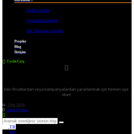
Hakkımızda
Uzmanlıklarımız
Sık Sorulan Sorular
Projeler
Blog
İletişim
Üyelik/Giriş
Üye Girişi Yapılmamış!
Dev fırsatlardan veya kampanyalardan yararlanmak için hemen üye
olun!
Üye Girişi
Yeni Üyelik
TR
TR