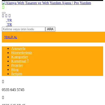
TR
TR
ARA
TEKLİF AL
Anasayfa
Hizmetlerimiz
Kategoriler
Kurumsal
Projeler
Blog
İletişim
0535 645 5745