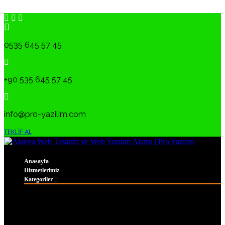
0535 645 57 45
+90 535 645 57 45
info@pro-yazilim.com
TEKLİF AL
Anasayfa
Hizmetlerimiz
Kategoriler
PROYAZILIM
Web Tabanlı Yazılım Çözümleri