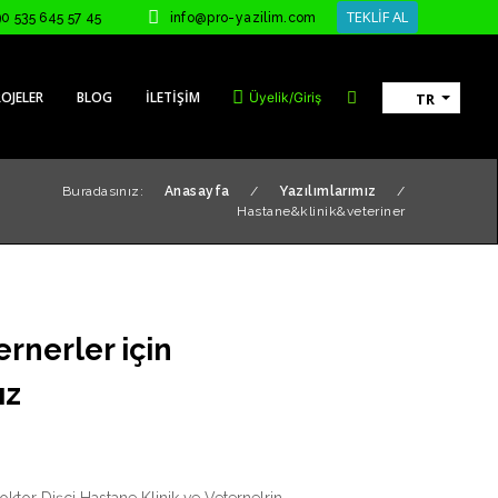
TEKLİF AL
90 535 645 57 45
info@pro-yazilim.com
OJELER
BLOG
İLETIŞIM
Üyelik/Giriş
TR
Buradasınız:
Anasayfa
/
Yazılımlarımız
/
Hastane&klinik&veteriner
ernerler için
ız