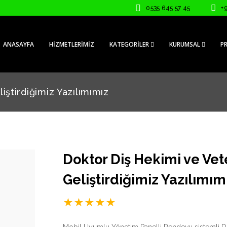
0535 645 57 45
+
ANASAYFA
HIZMETLERIMIZ
KATEGORILER
KURUMSAL
PR
iştirdiğimiz Yazılımımız
Doktor Diş Hekimi ve Vet
Geliştirdiğimiz Yazılımım
★
★
★
★
★