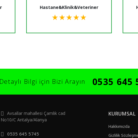
r
Hastane&Klinik&Veteriner
★
★
★
★
★
0535 645 
Detaylı Bilgi için Bizi Arayın
Avsallar mahallesi Çamlik cad
KURUMSAL
No10/C Antalya/Alanya
Hakkımızda
0535 645 5745
Gizlilik Sözleşm