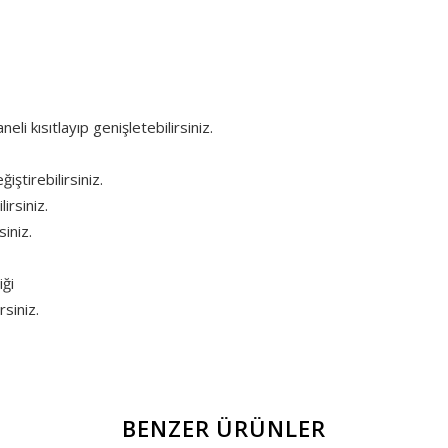
eli kısıtlayıp genişletebilirsiniz.
iştirebilirsiniz.
irsiniz.
iniz.
iği
siniz.
BENZER ÜRÜNLER