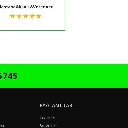
Hastane&Klinik&Veteriner
★
★
★
★
★
5745
BAĞLANTILAR
Yazılımlar
esi
Referanslar