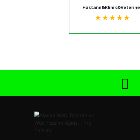
Hastane&Klinik&Veterine
★
★
★
★
★