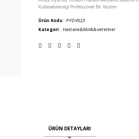
Mobil Uyumlu Yönetim Panelli Rendevu sistemli Dok
Kullanabileceği Profesyönel Bir Yazılım
Ürün Kodu
: PYDV023
Kategori
:
Hastane&klinik&veteriner
ÜRÜN DETAYLARI