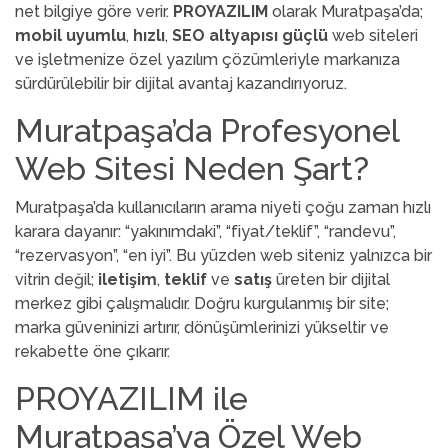
net bilgiye göre verir.
PROYAZILIM
olarak Muratpaşa’da;
mobil uyumlu
,
hızlı
,
SEO altyapısı güçlü
web siteleri
ve işletmenize özel yazılım çözümleriyle markanıza
sürdürülebilir bir dijital avantaj kazandırıyoruz.
Muratpaşa’da Profesyonel
Web Sitesi Neden Şart?
Muratpaşa’da kullanıcıların arama niyeti çoğu zaman hızlı
karara dayanır: “yakınımdaki”, “fiyat/teklif”, “randevu”,
“rezervasyon”, “en iyi”. Bu yüzden web siteniz yalnızca bir
vitrin değil;
iletişim
,
teklif
ve
satış
üreten bir dijital
merkez gibi çalışmalıdır. Doğru kurgulanmış bir site;
marka güveninizi artırır, dönüşümlerinizi yükseltir ve
rekabette öne çıkarır.
PROYAZILIM ile
Muratpaşa’ya Özel Web