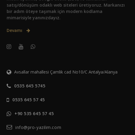
satış/dönüşüm odaklı web siteleri üretiyoruz. Markanızı
bir adım öteye taşımak için modern kodlama
mimarisiyle yanınızdayız.
Devamı
Avsallar mahallesi Çamlik cad No10/C Antalya/Alanya
0535 645 5745
0535 645 57 45
+90 535 645 57 45
info@pro-yazilim.com