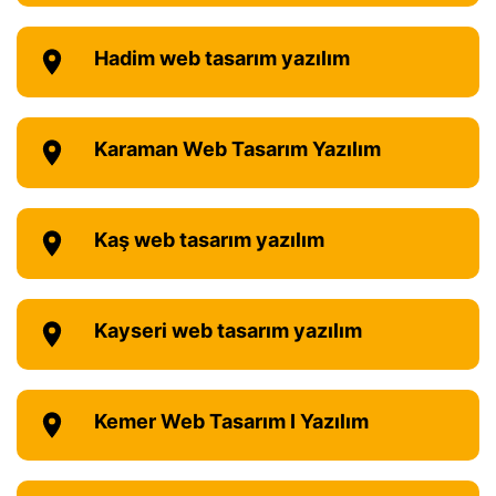
Hadim web tasarım yazılım
Karaman Web Tasarım Yazılım
Kaş web tasarım yazılım
Kayseri web tasarım yazılım
Kemer Web Tasarım I Yazılım