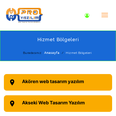
Hizmet Bölgeleri
Buradasınız:
Anasayfa
/
Hizmet Bölgeleri
Akören web tasarım yazılım
Akseki Web Tasarım Yazılım